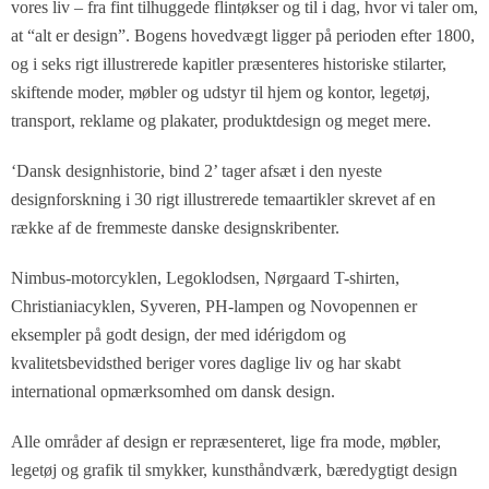
vores liv – fra fint tilhuggede flintøkser og til i dag, hvor vi taler om,
at “alt er design”. Bogens hovedvægt ligger på perioden efter 1800,
og i seks rigt illustrerede kapitler præsenteres historiske stilarter,
skiftende moder, møbler og udstyr til hjem og kontor, legetøj,
transport, reklame og plakater, produktdesign og meget mere.
‘Dansk designhistorie, bind 2’ tager afsæt i den nyeste
designforskning i 30 rigt illustrerede temaartikler skrevet af en
række af de fremmeste danske designskribenter.
Nimbus-motorcyklen, Legoklodsen, Nørgaard T-shirten,
Christianiacyklen, Syveren, PH-lampen og Novopennen er
eksempler på godt design, der med idérigdom og
kvalitetsbevidsthed beriger vores daglige liv og har skabt
international opmærksomhed om dansk design.
Alle områder af design er repræsenteret, lige fra mode, møbler,
legetøj og grafik til smykker, kunsthåndværk, bæredygtigt design