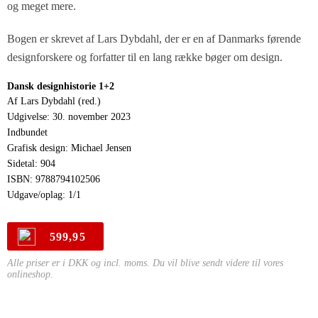
og meget mere.
Bogen er skrevet af Lars Dybdahl, der er en af Danmarks førende
designforskere og forfatter til en lang række bøger om design.
Dansk designhistorie 1+2
Af Lars Dybdahl (red.)
Udgivelse: 30. november 2023
Indbundet
Grafisk design: Michael Jensen
Sidetal: 904
ISBN: 9788794102506
Udgave/oplag: 1/1
599,95
Alle priser er i DKK og incl. moms. Du vil blive sendt videre til vores
onlineshop.