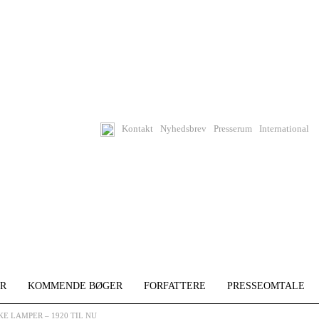
Kontakt
Nyhedsbrev
Presserum
International
R
KOMMENDE BØGER
FORFATTERE
PRESSEOMTALE
KE LAMPER – 1920 TIL NU