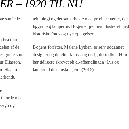
R – 1920 TIL NU
ste samlede
teknologi og det samarbejde med producenterne, der
ligger bag lamperne. Bogen er gennemillustreret med
historiske fotos og nye optagelser.
 lyset for
delen af de
Bogens forfatter, Malene Lytken, er selv uddannet
designere som
designer og derefter kunst- og designhistoriker. Hun
ur Eliasson,
har tidligere skrevet ph.d.-afhandlingen ‘Lys og
d Slaatto
lamper til de danske hjem’ (2016).
nerkendt.
ne
 til orde med
esign og