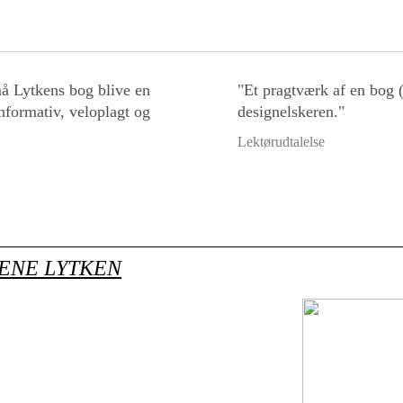
må Lytkens bog blive en
"Et pragtværk af en bog (
nformativ, veloplagt og
designelskeren."
Lektørudtalelse
ENE LYTKEN