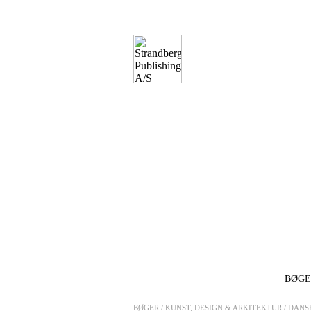
BØGE
BØGER
/ KUNST, DESIGN & ARKITEKTUR / DANS