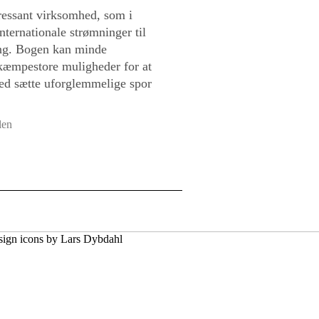
teressant virksomhed, som i
nternationale strømninger til
ng. Bogen kan minde
kæmpestore muligheder for at
ed sætte uforglemmelige spor
len