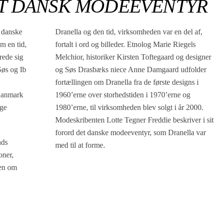
ET DANSK MODEEVENTYR
f danske
Dranella og den tid, virksomheden var en del af,
m en tid,
fortalt i ord og billeder. Etnolog Marie Riegels
rede sig
Melchior, historiker Kirsten Toftegaard og designer
Søs og Ib
og Søs Drasbæks niece Anne Damgaard udfolder
fortællingen om Dranella fra de første designs i
Danmark
1960’erne over storhedstiden i 1970’erne og
nge
1980’erne, til virksomheden blev solgt i år 2000.
Modeskribenten Lotte Tegner Freddie beskriver i sit
forord det danske modeeventyr, som Dranella var
nds
med til at forme.
oner,
ien om