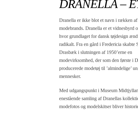
DRANELLA – 
Dranella er ikke blot et navn i rækken a
modebrands. Dranella er et vidnesbyrd o
hvor grundlaget for dansk tøjdesign ænd
radikalt. Fra en gård i Fredericia skabte 
Drasbæk i slutningen af 1950’erne en
modevirksomhed, der som den første i 
producerede modetøj til ’almindelige’ u
mennesker.
Med udgangspunkt i Museum Midtjylla
enestående samling af Dranellas kollekti
modefotos og modelskitser bliver histor