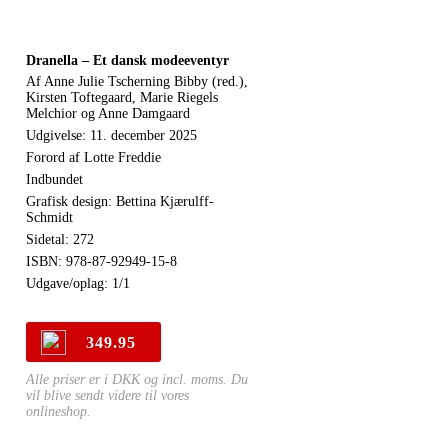
Dranella – Et dansk modeeventyr
Af Anne Julie Tscherning Bibby (red.),
Kirsten Toftegaard, Marie Riegels
Melchior og Anne Damgaard
Udgivelse: 11. december 2025
Forord af Lotte Freddie
Indbundet
Grafisk design: Bettina Kjærulff-
Schmidt
Sidetal: 272
ISBN: 978-87-92949-15-8
Udgave/oplag: 1/1
349.95
Alle priser er i DKK og incl. moms. Du
vil blive sendt videre til vores
onlineshop.