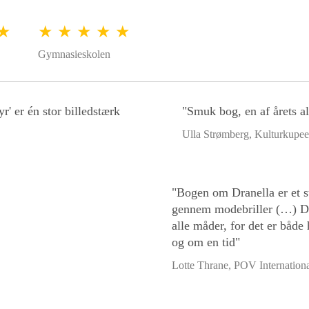
 ★
★ ★ ★ ★ ★
Gymnasieskolen
r' er én stor billedstærk
"Smuk bog, en af årets a
Ulla Strømberg, Kulturkupe
"Bogen om Dranella er et s
gennem modebriller (…) Det
alle måder, for det er båd
og om en tid"
Lotte Thrane, POV Internation