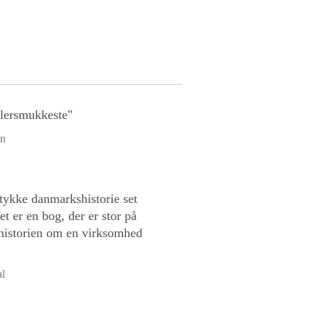
llersmukkeste"
en
tykke danmarkshistorie set
 er en bog, der er stor på
e historien om en virksomhed
al