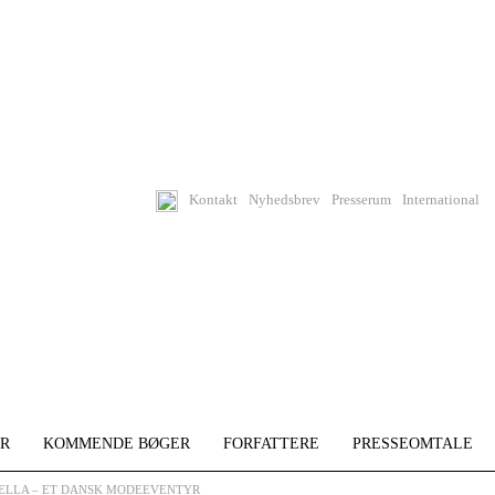
Kontakt
Nyhedsbrev
Presserum
International
R
KOMMENDE BØGER
FORFATTERE
PRESSEOMTALE
ANELLA – ET DANSK MODEEVENTYR