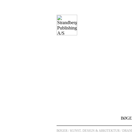
BØGE
BØGER
/ KUNST, DESIGN & ARKITEKTUR / DR