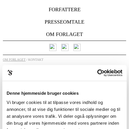
FORFATTERE
PRESSEOMTALE
OM FORLAGET
OM FORLAGET
/ KONTAKT
KONTAKT
Lars Erik Strandberg
Sidsel Kjærulff
Denne hjemmeside bruger cookies
Rasmussen
Forlægger
Redaktionschef
+45 4074 8780
Vi bruger cookies til at tilpasse vores indhold og
+45 6138 8985
lars@strandbergpublishing.dk
annoncer, til at vise dig funktioner til sociale medier og til
sidsel@strandbergpublishing.dk
at analysere vores trafik. Vi deler også oplysninger om
Louise Haslund-
Christensen
din brug af vores hjemmeside med vores partnere inden
Redaktionschef