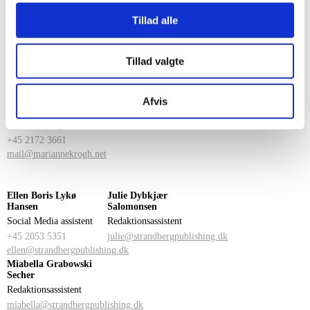
dorte@dorteeinarsson.dk
Tillad alle
Hanne Rask
Lil Vad-Schou
Tillad valgte
Ekstern forlagsredaktør
Ekstern forlagsredaktør
+45 2984 3081
+45 2214 0909
hannearask@gmail.com
lilvadschou@gmail.com
Afvis
Marianne Krogh
Ekstern forlagsredaktør
+45 2172 3661
mail@mariannekrogh.net
Ellen Boris Lykø
Julie Dybkjær
Hansen
Salomonsen
Social Media assistent
Redaktionsassistent
+45 2053 5351
julie@strandbergpublishing.dk
ellen@strandbergpublishing.dk
Miabella Grabowski
Secher
Redaktionsassistent
miabella@strandbergpublishing.dk