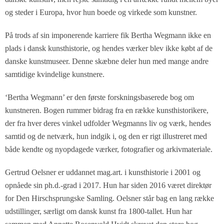
og steder i Europa, hvor hun boede og virkede som kunstner.
På trods af sin imponerende karriere fik Bertha Wegmann ikke en
plads i dansk kunsthistorie, og hendes værker blev ikke købt af de
danske kunstmuseer. Denne skæbne deler hun med mange andre
samtidige kvindelige kunstnere.
‘Bertha Wegmann’ er den første forskningsbaserede bog om
kunstneren. Bogen rummer bidrag fra en række kunsthistorikere,
der fra hver deres vinkel udfolder Wegmanns liv og værk, hendes
samtid og de netværk, hun indgik i, og den er rigt illustreret med
både kendte og nyopdagede værker, fotografier og arkivmateriale.
Gertrud Oelsner er uddannet mag.art. i kunsthistorie i 2001 og
opnåede sin ph.d.-grad i 2017. Hun har siden 2016 været direktør
for Den Hirschsprungske Samling. Oelsner står bag en lang række
udstillinger, særligt om dansk kunst fra 1800-tallet. Hun har