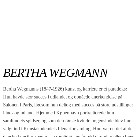
BERTHA WEGMANN
Bertha Wegmanns (1847-1926) kunst og karriere er et paradoks:
Hun havde stor succes i udlandet og opnåede anerkendelse på
Salonen i Paris, ligesom hun deltog med succes på store udstillinger
i ind- og udland. Hjemme i København portrætterede hun
samfundets spidser, og som den første kvinde nogensinde blev hun
valgt ind i Kunstakademiets Plenarforsamling. Hun var en del af det
danske kunstliv, men rejste samtidig i en årrække rundt mellem byer