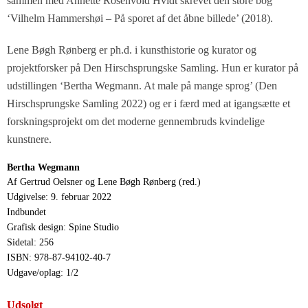
sammen med Annette Rosenvold Hvidt skrevet den store bog
‘Vilhelm Hammershøi – På sporet af det åbne billede’ (2018).
Lene Bøgh Rønberg er ph.d. i kunsthistorie og kurator og
projektforsker på Den Hirschsprungske Samling. Hun er kurator på
udstillingen ‘Bertha Wegmann. At male på mange sprog’ (Den
Hirschsprungske Samling 2022) og er i færd med at igangsætte et
forskningsprojekt om det moderne gennembruds kvindelige
kunstnere.
Bertha Wegmann
Af Gertrud Oelsner og Lene Bøgh Rønberg (red.)
Udgivelse: 9. februar 2022
Indbundet
Grafisk design: Spine Studio
Sidetal: 256
ISBN: 978-87-94102-40-7
Udgave/oplag: 1/2
Udsolgt