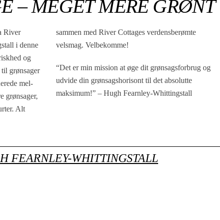
GE – MEGET MERE GRØNT
a River
erømte
stall i denne
velsmag. Velbekomme!
friskhed og
“Det er min mission at øge dit grønsagsforbrug og
til grønsager
udvide din grønsagshorisont til det absolutte
nerede mel-
maksimum!” – Hugh Fearnley-Whittingstall
re grønsager,
rter. Alt
H FEARNLEY-WHITTINGSTALL