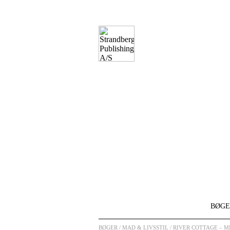
BØGE
BØGER
/ MAD & LIVSSTIL / RIVER COTTAGE –