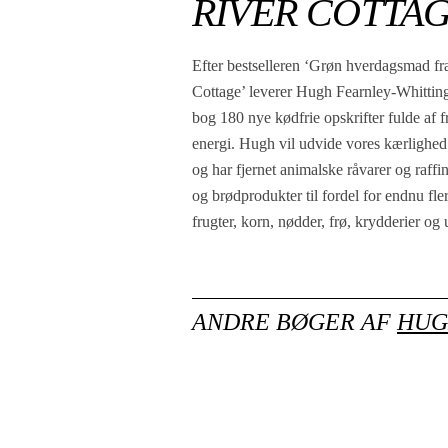
RIVER COTTA
Efter bestselleren ‘Grøn hverdagsmad fr
sammen med River Cottages verdensb
Cottage’ leverer Hugh Fearnley-Whitting
bog 180 nye kødfrie opskrifter fulde af 
energi. Hugh vil udvide vores kærlighed 
og har fjernet animalske råvarer og raffi
og brødprodukter til fordel for endnu fle
frugter, korn, nødder, frø, krydderier og u
ANDRE BØGER AF
HUG