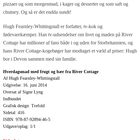
pizzaer og som morgenmad, i kager og desserter og som saft og
chutney. Og så er det endda sundt!
Hugh Fearnley-Whittingstall er forfatter, tv-kok og
fødevarekæmper. Han tv-udsendelser om livet og maden på River
Cottage har millioner af fans både i og uden for Storbritannien, og
hans River Cottage-kogebøger har modtaget et væld af priser: Hugh
bor i Devon sammen med sin familie.
Hverdagsmad med frugt og bær fra River Cottage
Af Hugh Fearnley-Whittingstall
Udgivelse: 16. juni 2014
Oversat af Signe Lyng
Indbundet
Grafisk design: Trefold
Sidetal: 416
ISBN: 978-87-92894-46-5
Udgave/oplag: 1/1