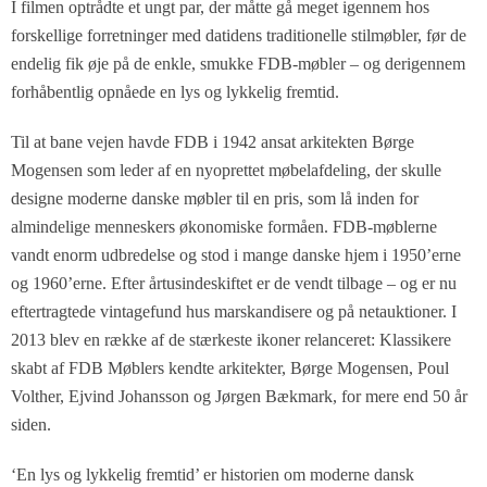
I filmen optrådte et ungt par, der måtte gå meget igennem hos
forskellige forretninger med datidens traditionelle stilmøbler, før de
endelig fik øje på de enkle, smukke FDB-møbler – og derigennem
forhåbentlig opnåede en lys og lykkelig fremtid.
Til at bane vejen havde FDB i 1942 ansat arkitekten Børge
Mogensen som leder af en nyoprettet møbelafdeling, der skulle
designe moderne danske møbler til en pris, som lå inden for
almindelige menneskers økonomiske formåen. FDB-møblerne
vandt enorm udbredelse og stod i mange danske hjem i 1950’erne
og 1960’erne. Efter årtusindeskiftet er de vendt tilbage – og er nu
eftertragtede vintagefund hus marskandisere og på netauktioner. I
2013 blev en række af de stærkeste ikoner relanceret: Klassikere
skabt af FDB Møblers kendte arkitekter, Børge Mogensen, Poul
Volther, Ejvind Johansson og Jørgen Bækmark, for mere end 50 år
siden.
‘En lys og lykkelig fremtid’ er historien om moderne dansk