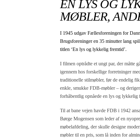
EN LYS OG LY
MØBLER, AND
I 1945 udgav Fællesforeningen for Dan
Brugsforeninger en 35 minutter lang spi
titlen ‘En lys og lykkelig fremtid’.
I filmen optrådte et ungt par, der måtte 
igennem hos forskellige forretninger me
traditionelle stilmøbler, før de endelig fi
enkle, smukke FDB-møbler – og derig
forhåbentlig opnåede en lys og lykkelig 
Til at bane vejen havde FDB i 1942 ansa
Børge Mogensen som leder af en nyopret
møbelafdeling, der skulle designe mode
møbler til en pris, som lå inden for almi