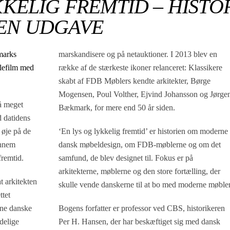
KKELIG FREMTID – HISTO
EN UDGAVE
marks
marskandisere og på netauktioner. I 2013 blev en
llefilm med
række af de stærkeste ikoner relanceret: Klassikere
skabt af FDB Møblers kendte arkitekter, Børge
Mogensen, Poul Volther, Ejvind Johansson og Jørge
gå meget
Bækmark, for mere end 50 år siden.
d datidens
k øje på de
‘En lys og lykkelig fremtid’ er historien om moderne
ennem
dansk møbeldesign, om FDB-møblerne og om det
fremtid.
samfund, de blev designet til. Fokus er på
arkitekterne, møblerne og den store fortælling, der
t arkitekten
skulle vende danskerne til at bo med moderne møbler
tet
rne danske
Bogens forfatter er professor ved CBS, historikeren
ndelige
Per H. Hansen, der har beskæftiget sig med dansk