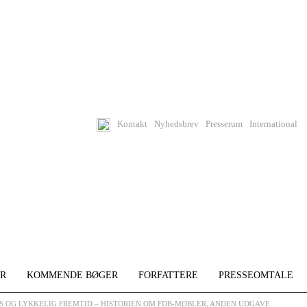
Kontakt
Nyhedsbrev
Presserum
International
R
KOMMENDE BØGER
FORFATTERE
PRESSEOMTALE
LYS OG LYKKELIG FREMTID – HISTORIEN OM FDB-MØBLER, ANDEN UDGAVE