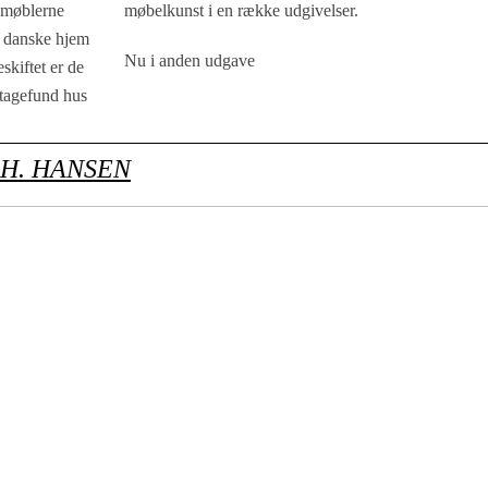
-møblerne
møbelkunst i en række udgivelser.
e danske hjem
Nu i anden udgave
skiftet er de
ntagefund hus
 H. HANSEN