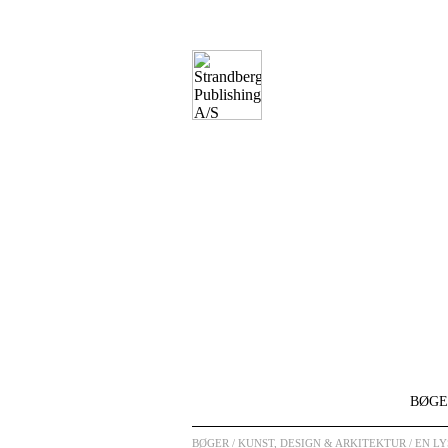
BØGE
BØGER
/ KUNST, DESIGN & ARKITEKTUR / EN 