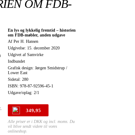
RIEN OM FDB-
En lys og lykkelig fremtid – historien
om FDB-møbler, anden udgave
Af Per H. Hansen
Udgivelse: 15. december 2020
Udgivet af Samvirke
n
Indbundet
Grafisk design: Jørgen Smidstrup /
Lower East
Sidetal: 280
ISBN: 978-87-92596-45-1
Udgave/oplag: 2/1
.
349,95
Alle priser er i DKK og incl. moms. Du
vil blive sendt videre til vores
onlineshop.