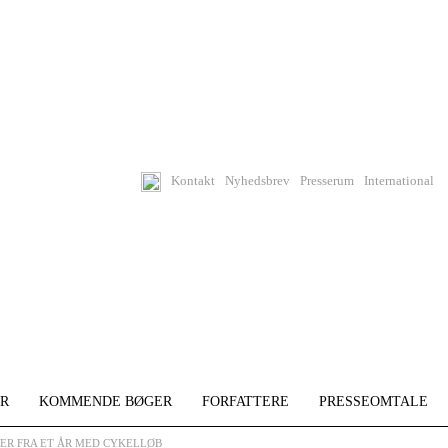
Kontakt
Nyhedsbrev
Presserum
International
R
KOMMENDE BØGER
FORFATTERE
PRESSEOMTALE
GER FRA ET ÅR MED CYKELLØB