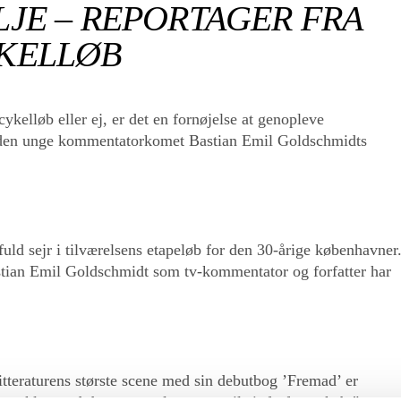
LJE – REPORTAGER FRA
YKELLØB
ykelløb eller ej, er det en fornøjelse at genopleve
en unge kommentatorkomet Bastian Emil Goldschmidts
sfuld sejr i tilværelsens etapeløb for den 30-årige københavner
astian Emil Goldschmidt som tv-kommentator og forfatter har
litteraturens største scene med sin debutbog ’Fremad’ er