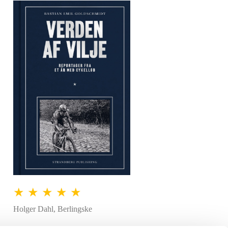
.
★ ★ ★ ★ ★
Holger Dahl, Berlingske