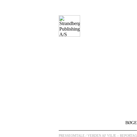
BØGE
PRESSEOMTALE
/ VERDEN AF VILJE – REPORTA