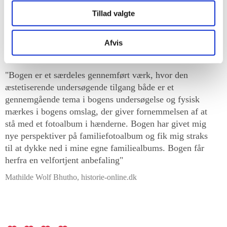
"Sandbye evner at beskrive, hvordan fotografiet har
været en væsentlig del af vores kultur siden midten af
Tillad valgte
1800-tallet"
Lars Hedebo Olsen, Politiken
Afvis
"Bogen er et særdeles gennemført værk, hvor den
æstetiserende undersøgende tilgang både er et
gennemgående tema i bogens undersøgelse og fysisk
mærkes i bogens omslag, der giver fornemmelsen af at
stå med et fotoalbum i hænderne. Bogen har givet mig
nye perspektiver på familiefotoalbum og fik mig straks
til at dykke ned i mine egne familiealbums. Bogen får
herfra en velfortjent anbefaling"
Mathilde Wolf Bhutho, historie-online.dk