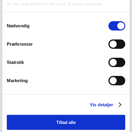
de har indsamlet fra din brug af deres tjenester.
Samtykkevalg
Nødvendig
Præferencer
Statistik
FRA INSTAMATIC TIL
Marketing
INSTAGRAM –
FAMILIEALBUMMETS
Vis detaljer
FORTÆLLINGER
Tillad alle