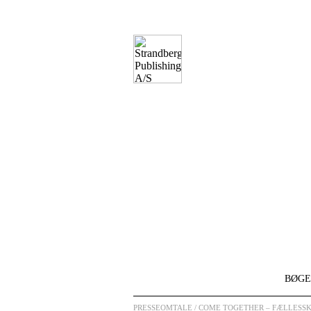
BØGE
PRESSEOMTALE
/ COME TOGETHER – FÆLLESS