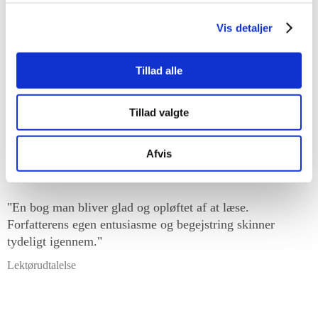
Sidetal: 160
ISBN: 978-87-93604-55-1
Vis detaljer
Udgave/oplag: 1/1
Udsolgt
Tillad alle
Tillad valgte
"En fin lille og meget vedkommende bog."
Afvis
My Daily Space
"En bog man bliver glad og opløftet af at læse.
Forfatterens egen entusiasme og begejstring skinner
tydeligt igennem."
Lektørudtalelse