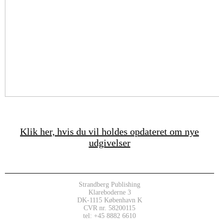
Klik her, hvis du vil holdes opdateret om nye
udgivelser
Strandberg Publishing
Klareboderne 3
DK-1115 København K
CVR nr. 58200115
tel: +45 8882 6610