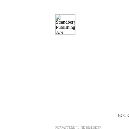
BØGE
FORFATTERE
/ LINE BRÆDDER