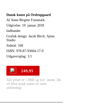
Dansk kunst på Ordrupgaard
Af Anne-Birgitte Fonsmark
Udgivelse: 19. januar 2018
Indbundet
Grafisk design: Jacob Birch, Spine
Studio
Sidetal: 160
ISBN: 978-87-93604-17-9
Udgave/oplag: 1/1
249,95
Alle priser er i DKK og incl. moms. Du
vil blive sendt videre til vores
onlineshop.