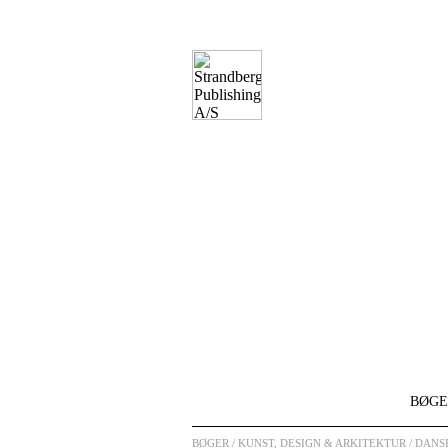
BØGE
BØGER
/ KUNST, DESIGN & ARKITEKTUR / DAN