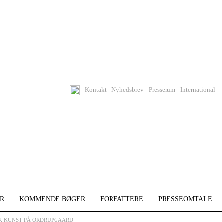
Kontakt
Nyhedsbrev
Presserum
International
R
KOMMENDE BØGER
FORFATTERE
PRESSEOMTALE
SK KUNST PÅ ORDRUPGAARD