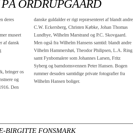
 PÅ ORDRUPGAARD
n deres
danske guldalder er rigt repræsenteret af blandt andre
C.W. Eckersberg, Christen Købke, Johan Thomas
mmer museet
Lundbye, Wilhelm Marstrand og P.C. Skovgaard.
r af dansk
Men også fra Wilhelm Hansens samtid: blandt andre
g
Vilhelm Hammershøi, Theodor Philipsen, L.A. Ring
samt Fynbomalere som Johannes Larsen, Fritz
Syberg og barndomsvennen Peter Hansen. Bogen
k, bringer os
rummer desuden samtidige private fotografier fra
nstnere og
Wilhelm Hansen boliger.
 1916. Den
E-BIRGITTE FONSMARK