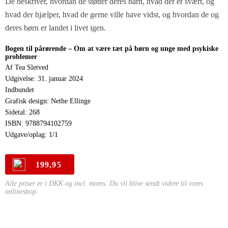
De beskriver, hvordan de støtter deres barn, hvad der er svært, og
hvad der hjælper, hvad de gerne ville have vidst, og hvordan de og
deres børn er landet i livet igen.
Bogen til pårørende – Om at være tæt på børn og unge med psykiske
problemer
Af Tea Sletved
Udgivelse: 31. januar 2024
Indbundet
Grafisk design: Nethe Ellinge
Sidetal: 268
ISBN: 9788794102759
Udgave/oplag: 1/1
199,95
Alle priser er i DKK og incl. moms. Du vil blive sendt videre til vores
onlineshop.