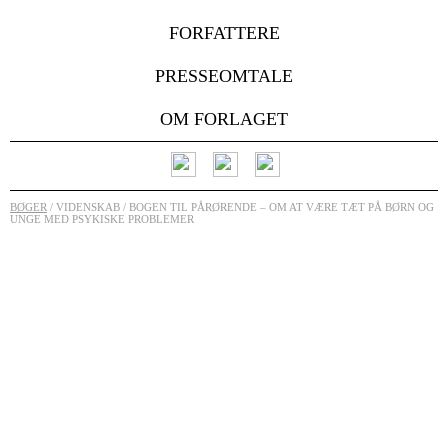
FORFATTERE
PRESSEOMTALE
OM FORLAGET
BØGER
/ VIDENSKAB / BOGEN TIL PÅRØRENDE – OM AT VÆRE TÆT PÅ BØRN OG
UNGE MED PSYKISKE PROBLEMER