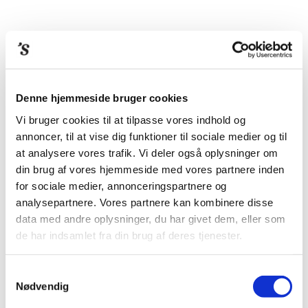
Denne hjemmeside bruger cookies
Vi bruger cookies til at tilpasse vores indhold og
annoncer, til at vise dig funktioner til sociale medier og til
at analysere vores trafik. Vi deler også oplysninger om
THE BEATLES IN
din brug af vores hjemmeside med vores partnere inden
for sociale medier, annonceringspartnere og
COPENHAGEN (BOG
analysepartnere. Vores partnere kan kombinere disse
MED ENGELSK INDSTIK)
data med andre oplysninger, du har givet dem, eller som
de har indsamlet fra din brug af deres tjenester.
“The Beatles in Copenhagen” is a unique publication, filled with
Samtykkevalg
unpublished photographs from the only visit in Denmark by the Fab
Nødvendig
Four.