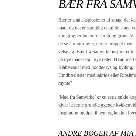
BÆR FRA SAM
Bær er små eksplosioner af smag, der ka
mad, og det er samtidig en af de størst 
varegrupper inden for frugt og grønt. Vi
de små minifrugter, der er proppet med 
velsmag. Bær fra Samvirke inspirerer til 
på nye måder og i nye retter. Hvad med 
Blåbærsalat med nøddedrys og kylling,
Hindbærlæder med lakrids eller Ribsli
mynte?
‘Mad fra Samvirke’
er en serie enkle ko
giver læserne grundlæggende køkkenvid
inspiration og tips til nem og lækker hv
ANDRE BØGER AF
MIA