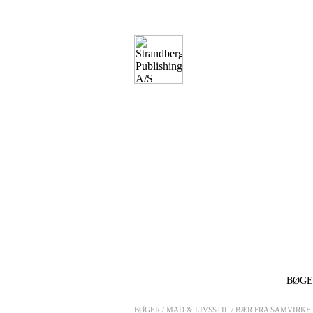
BØGE
BØGER
/ MAD & LIVSSTIL / BÆR FRA SAMVIRKE