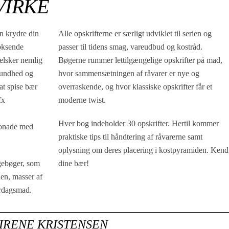
VIRKE
n krydre din
Alle opskrifterne er særligt udviklet til serien og
voksende
passer til tidens smag, vareudbud og kostråd.
 elsker nemlig
Bøgerne rummer lettilgængelige opskrifter på mad,
sundhed og
hvor sammensætningen af råvarer er nye og
at spise bær
overraskende, og hvor klassiske opskrifter får et
fx
moderne twist.
Hver bog indeholder 30 opskrifter. Hertil kommer
monade med
praktiske tips til håndtering af råvarerne samt
oplysning om deres placering i kostpyramiden. Kend
gebøger, som
dine bær!
en, masser af
erdagsmad.
 IRENE KRISTENSEN