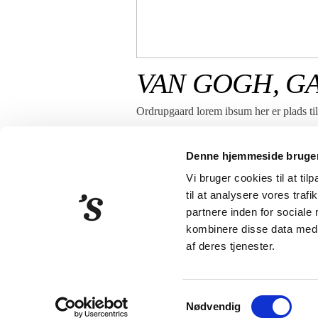
VAN GOGH, G
Ordrupgaard lorem ibsum her er plads til 
Denne hjemmeside bruger
Vi bruger cookies til at til
til at analysere vores tra
partnere inden for sociale
kombinere disse data med a
Strandberg Publishing
Klarebo
af deres tjenester.
Samtykkevalg
Nødvendig