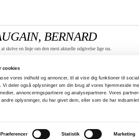
AUGAIN, BERNARD
at skrive en linje om den mest aktuelle udgivelse lige nu.
Vi er vores kunders forlag –
 cookies
derfor apostroffen i vores
logo.
passe vores indhold og annoncer, til at vise dig funktioner til soci
Her fortæller vi hvordan vi
fik. Vi deler også oplysninger om din brug af vores hjemmeside m
hjælper dig med din udgivelse.
 medier, annonceringspartnere og analysepartnere. Vores partne
ndre oplysninger, du har givet dem, eller som de har indsamlet 
derne 3
DK-1115 København K
CVR nr. 58200115
tel: +45 8882 6610
Privatlivspolitik
Præferencer
Statistik
Marketing