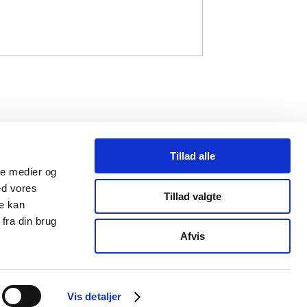
Tillad alle
ale medier og
ed vores
Tillad valgte
re kan
fra din brug
mail@strandbergpublishing.dk
Afvis
Vis detaljer