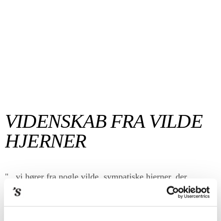
VIDENSKAB FRA VILDE
HJERNER
"...vi hører fra nogle vilde, sympatiske hjerner, der
indædt kæmper sig fremad på deres stofområde."
M. Bjørk, Kulturinformation