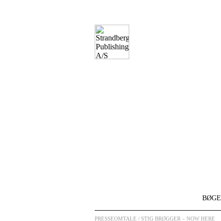
BØGE
PRESSEOMTALE
/ STIG BRØGGER – NOW HERE