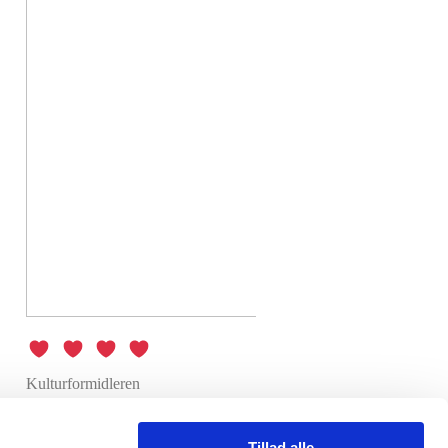
Kulturformidleren
★ ★ ★ ★
Tillad alle