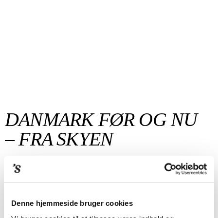
DANMARK FØR OG NU
– FRA SKYEN
"Der er til mange timers fordybelse i Nicolas Cosedis’
og Holger Dahls smukke bog"
Birgitte Sonne Kristensen, Berlingske
Denne hjemmeside bruger cookies