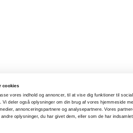
 cookies
t
passe vores indhold og annoncer, til at vise dig funktioner til soci
fik. Vi deler også oplysninger om din brug af vores hjemmeside m
Klik her, hvis du vil holdes opdateret om nye udgivelse
 medier, annonceringspartnere og analysepartnere. Vores partne
ndre oplysninger, du har givet dem, eller som de har indsamlet 