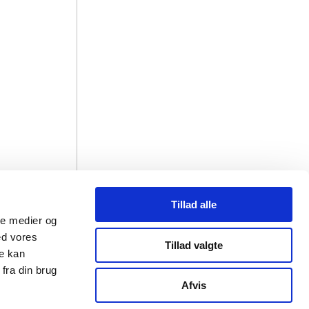
Tillad alle
ale medier og
ed vores
r
Tillad valgte
re kan
fra din brug
Afvis