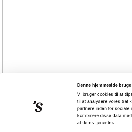
Denne hjemmeside bruger
Claudia Rebecca Juul Kassentof
Vi bruger cookies til at til
til at analysere vores tra
partnere inden for sociale
Strandberg Publishing
kombinere disse data med a
Klareboderne 3
af deres tjenester.
DK-1115 København K
CVR nr. 58200115