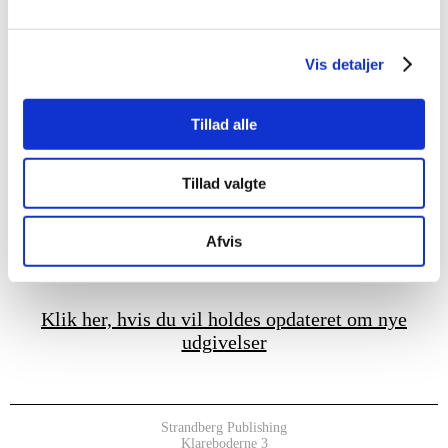
Vis detaljer
Tillad alle
Tillad valgte
THIELSKA GALLERIET
Afvis
Klik her, hvis du vil holdes opdateret om nye
udgivelser
Strandberg Publishing
Klareboderne 3