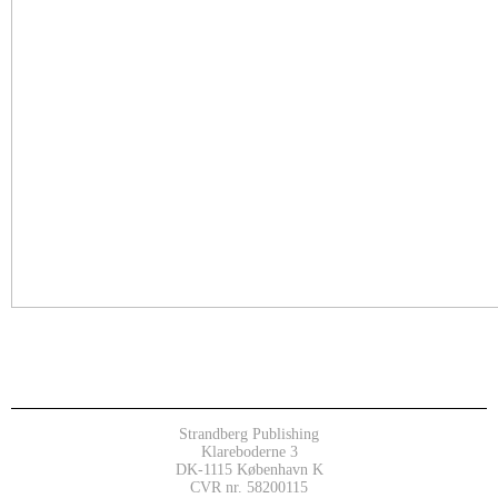
Strandberg Publishing
Klareboderne 3
DK-1115 København K
CVR nr. 58200115