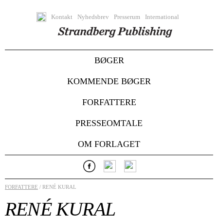
Kontakt
Nyhedsbrev
Presserum
International
BØGER
KOMMENDE BØGER
FORFATTERE
PRESSEOMTALE
OM FORLAGET
FORFATTERE
/ RENÉ KURAL
RENÉ KURAL