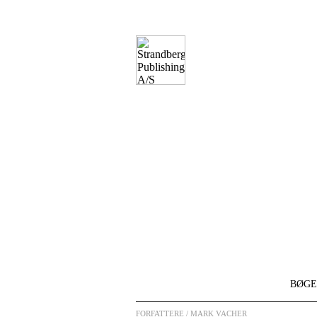
BØGE
FORFATTERE
/ MARK VACHER