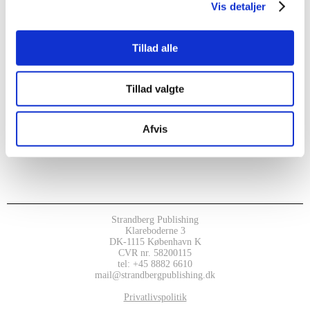
Vis detaljer
Tillad alle
Tillad valgte
Afvis
Strandberg Publishing
Klareboderne 3
DK-1115 København K
CVR nr. 58200115
tel: +45 8882 6610
mail@strandbergpublishing.dk
Privatlivspolitik