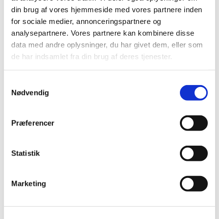
din brug af vores hjemmeside med vores partnere inden
FORFATTERE
for sociale medier, annonceringspartnere og
analysepartnere. Vores partnere kan kombinere disse
PRESSEOMTALE
data med andre oplysninger, du har givet dem, eller som
de har indsamlet fra din brug af deres tjenester.
OM FORLAGET
Samtykkevalg
Nødvendig
FORFATTERE
/ JOHANNES HEDAL HANSEN
JOHANNES HEDAL
Præferencer
HANSEN
Statistik
Marketing