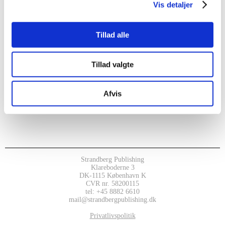
Vis detaljer
Tillad alle
Tillad valgte
Afvis
Strandberg Publishing
Klareboderne 3
DK-1115 København K
CVR nr. 58200115
tel: +45 8882 6610
mail@strandbergpublishing.dk
Privatlivspolitik