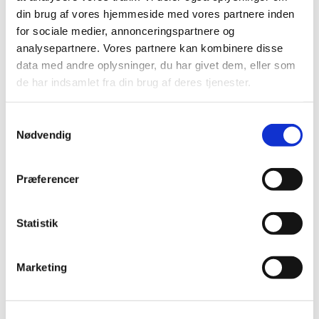
din brug af vores hjemmeside med vores partnere inden
FORFATTERE
for sociale medier, annonceringspartnere og
analysepartnere. Vores partnere kan kombinere disse
PRESSEOMTALE
data med andre oplysninger, du har givet dem, eller som
de har indsamlet fra din brug af deres tjenester.
OM FORLAGET
Samtykkevalg
Nødvendig
FORFATTERE
/ JENNIFER DAHM PETERSEN
JENNIFER DAHM
Præferencer
PETERSEN
Statistik
Marketing