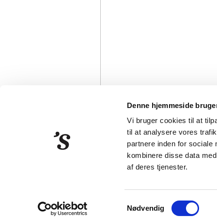
Denne hjemmeside bruger
Vi bruger cookies til at til
til at analysere vores tra
partnere inden for sociale
kombinere disse data med a
Strandberg Publishing
Klarebo
af deres tjenester.
Samtykkevalg
Nødvendig