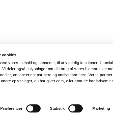
 cookies
passe vores indhold og annoncer, til at vise dig funktioner til soci
fik. Vi deler også oplysninger om din brug af vores hjemmeside m
 medier, annonceringspartnere og analysepartnere. Vores partne
ndre oplysninger, du har givet dem, eller som de har indsamlet 
derne 3
DK-1115 København K
CVR nr. 58200115
tel: +45 8882 6610
Privatlivspolitik
Præferencer
Statistik
Marketing