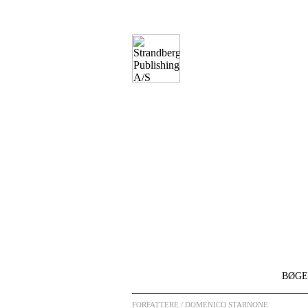
BØGE
FORFATTERE
/ DOMENICO STARNONE