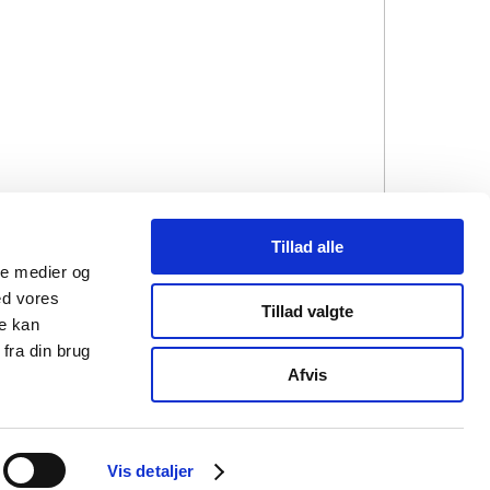
Tillad alle
ale medier og
ed vores
Tillad valgte
re kan
fra din brug
mail@strandbergpublishing.dk
Afvis
Vis detaljer