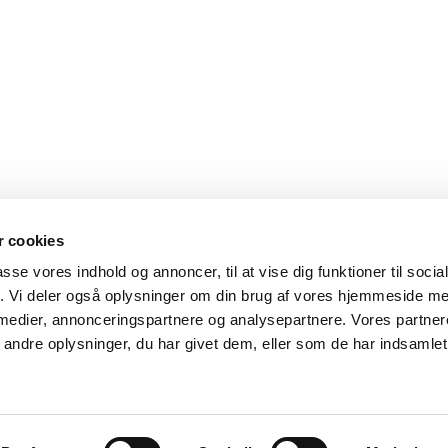
 cookies
passe vores indhold og annoncer, til at vise dig funktioner til soci
fik. Vi deler også oplysninger om din brug af vores hjemmeside m
 medier, annonceringspartnere og analysepartnere. Vores partne
ndre oplysninger, du har givet dem, eller som de har indsamlet 
derne 3
DK-1115 København K
CVR nr. 58200115
tel: +45 8882 6610
Privatlivspolitik