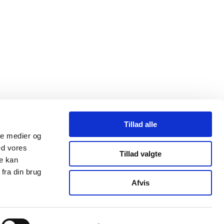
Tillad alle
ale medier og
ed vores
Tillad valgte
re kan
fra din brug
mail@strandbergpublishing.dk
Afvis