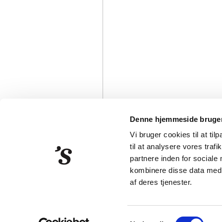
Denne hjemmeside bruger
Vi bruger cookies til at til
til at analysere vores tra
partnere inden for sociale
kombinere disse data med a
Strandberg Publishing
Klarebo
af deres tjenester.
Samtykkevalg