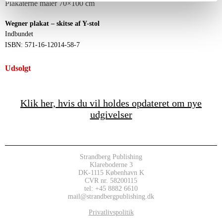
Plakaterne måler 70×100 cm
Wegner plakat – skitse af Y-stol
Indbundet
ISBN: 571-16-12014-58-7
Udsolgt
Klik her, hvis du vil holdes opdateret om nye
udgivelser
Strandberg Publishing
Klareboderne 3
DK-1115 København K
CVR nr. 58200115
tel: +45 8882 6610
mail@strandbergpublishing.dk
Privatlivspolitik