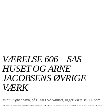
VÆRELSE 606 – SAS-
HUSET OG ARNE
JACOBSENS ØVRIGE
VÆRK
Midt i København, på 6. sal i SAS-huset, ligger Værelse 606 som