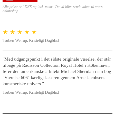
Alle priser er i DKK og incl. moms. Du vil blive sendt videre til vores
onlineshop.
★ ★ ★ ★ ★
Torben Weirup, Kristeligt Dagblad
"Med udgangspunkt i det sidste originale værelse, der står
tilbage på Radisson Collection Royal Hotel i København,
fører den amerikanske arkitekt Michael Sheridan i sin bog
"Værelse 606" kærligt læseren gennem Arne Jacobsens
kunstneriske univers."
Torben Weirup, Kristeligt Dagblad