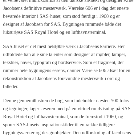
et velbevaret mikrokosmos af den danske arkitekt og designer Arne
Jacobsens definitive mesterværk. Værelse 606 er i dag det eneste
bevarede interiør i SAS-huset, som stod færdigt i 1960 og er
designet af Jacobsen for SAS. Bygningen rummede både det
luksuriøse SAS Royal Hotel og en lufthavnsterminal.
SAS-huset er det mest helstøbte værk i Jacobsens karriere. Her
udfoldede han alle sine talenter som designer af møbler, lamper,
tekstiler, haver, typografi og bordservice. Som et fragment, der
rummer hele bygningens essens, danner Værelse 606 afsæt for en
rekonstruktion af Jacobsens forsvundne mesterværk i ord og
billeder.
Denne gennemillustrerede bog, som indeholder næsten 500 fotos
og tegninger, tager læseren med på en virtuel rundvisning på SAS
Royal Hotel og lufthavnsterminal, som de fremstod i 1960, og
sporer SAS-husets inspirationskilder til en række tidligere
bygningsværker og designobjekter. Den udforskning af Jacobsens