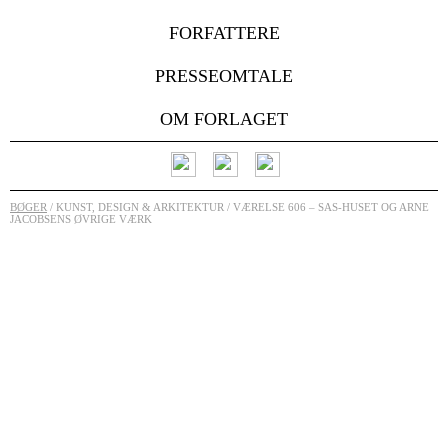
FORFATTERE
PRESSEOMTALE
OM FORLAGET
BØGER
/ KUNST, DESIGN & ARKITEKTUR / VÆRELSE 606 – SAS-HUSET OG ARNE
JACOBSENS ØVRIGE VÆRK