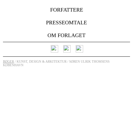
FORFATTERE
PRESSEOMTALE
OM FORLAGET
BØGER
/ KUNST, DESIGN & ARKITEKTUR / SØREN ULRIK THOMSENS
KØBENHAVN