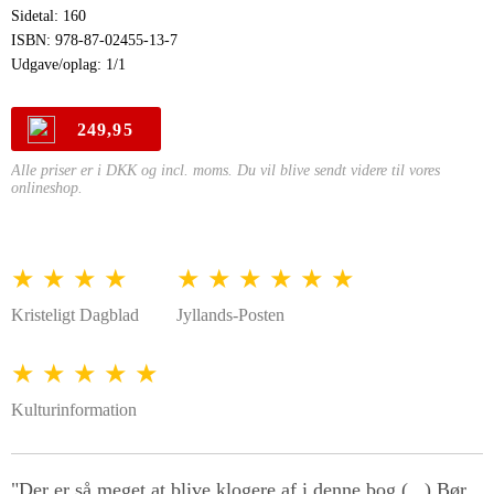
Sidetal: 160
ISBN: 978-87-02455-13-7
Udgave/oplag: 1/1
249,95
Alle priser er i DKK og incl. moms. Du vil blive sendt videre til vores
onlineshop.
★ ★ ★ ★
★ ★ ★ ★ ★ ★
Kristeligt Dagblad
Jyllands-Posten
★ ★ ★ ★ ★
Kulturinformation
"Der er så meget at blive klogere af i denne bog (...) Bør