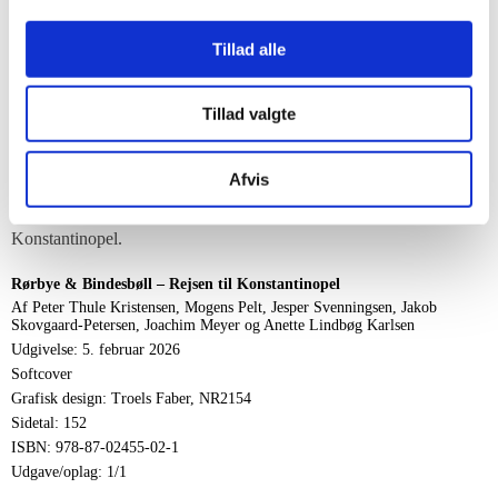
europæiske kunstnere, og rejsen blev derfor enestående i dansk
kunsthistorie.
Tillad alle
Bogen kaster lys over rejsen i en tid i forandring og undersøger
Tillad valgte
både mødet med den osmanniske verden og den betydning, rejsen
fik for Rørbyes og Bindesbølls kunstneriske virke. Det er
Afvis
fortællingen om to pionerer, der drog mod det ukendte – og som
vendte hjem med tegninger, der i dag er unikke vidnesbyrd om
Konstantinopel.
Rørbye & Bindesbøll – Rejsen til Konstantinopel
Af Peter Thule Kristensen, Mogens Pelt, Jesper Svenningsen, Jakob
Skovgaard-Petersen, Joachim Meyer og Anette Lindbøg Karlsen
Udgivelse: 5. februar 2026
Softcover
Grafisk design: Troels Faber, NR2154
Sidetal: 152
ISBN: 978-87-02455-02-1
Udgave/oplag: 1/1