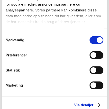
for sociale medier, annonceringspartnere og
analysepartnere. Vores partnere kan kombinere disse
data med andre oplysninger, du har givet dem, eller som
de har indsamlet fra din brug af deres tjenester.
Samtykkevalg
Nødvendig
Præferencer
RØRBYE & BINDESBØLL
– REJSEN TIL
Statistik
KONSTANTINOPEL
Marketing
I vinteren 1835-1836 rejste maleren Martinus Rørbye og arkitekten
Gottlieb Bindesbøll til Konstantinopel, det nuværende Istanbul. På
Vis detaljer
dette tidspunkt var byen endnu ikke et populært rejsemål for