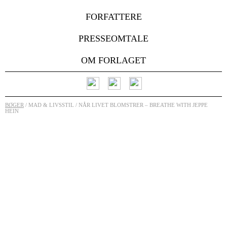
FORFATTERE
PRESSEOMTALE
OM FORLAGET
BØGER
/ MAD & LIVSSTIL / NÅR LIVET BLOMSTRER – BREATHE WITH JEPPE
HEIN