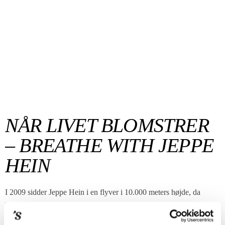
NÅR LIVET BLOMSTRER
– BREATHE WITH JEPPE
HEIN
I 2009 sidder Jeppe Hein i en flyver i 10.000 meters højde, da
han får et angstanfald og ikke kan trække vejret. Efter et år med
over 15 udstillinger og utallige rejser siger hans krop simpelthen