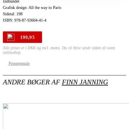
Indbundet
Grafisk design: All the way to Paris
Sidetal: 198
ISBN: 978-87-93604-41-4
199,95
Alle priser er i DKK og incl. moms. Du vil blive sendt videre til vores
onlineshop.
Presseomtale
ANDRE BØGER AF
FINN JANNING