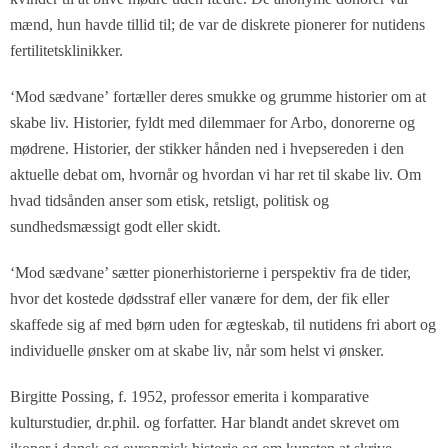
mænd, hun havde tillid til; de var de diskrete pionerer for nutidens
fertilitetsklinikker.
‘
Mod sædvane’ fortæller deres smukke og grumme historier om at
skabe liv. Historier, fyldt med dilemmaer for Arbo, donorerne og
mødrene. Historier, der stikker hånden ned i hvepsereden i den
aktuelle debat om, hvornår og hvordan vi har ret til skabe liv. Om
hvad tidsånden anser som etisk, retsligt, politisk og
sundhedsmæssigt godt eller skidt.
‘Mod sædvane’ sætter pionerhistorierne i perspektiv fra de tider,
hvor det kostede dødsstraf eller vanære for dem, der fik eller
skaffede sig af med børn uden for ægteskab, til nutidens fri abort og
individuelle ønsker om at skabe liv, når som helst vi ønsker.
Birgitte Possing, f. 1952, professor emerita i komparative
kulturstudier, dr.phil. og forfatter. Har blandt andet skrevet om