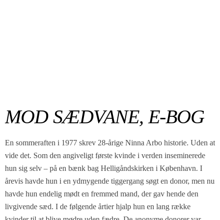
MOD SÆDVANE, E-BOG
En sommeraften i 1977 skrev 28-årige Ninna Arbo historie. Uden at
vide det. Som den angiveligt første kvinde i verden inseminerede
hun sig selv – på en bænk bag Helligåndskirken i København. I
årevis havde hun i en ydmygende tiggergang søgt en donor, men nu
havde hun endelig mødt en fremmed mand, der gav hende den
livgivende sæd. I de følgende årtier hjalp hun en lang række
kvinder til at blive mødre uden fædre. De anonyme donorer var