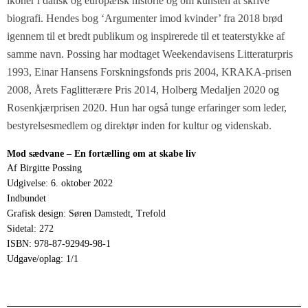
ikoner i dansk og europæisk historie og om kunsten at skrive
biografi. Hendes bog ‘Argumenter imod kvinder’ fra 2018 brød
igennem til et bredt publikum og inspirerede til et teaterstykke af
samme navn. Possing har modtaget Weekendavisens Litteraturpris
1993, Einar Hansens Forskningsfonds pris 2004, KRAKA-prisen
2008, Årets Faglitterære Pris 2014, Holberg Medaljen 2020 og
Rosenkjærprisen 2020. Hun har også tunge erfaringer som leder,
bestyrelsesmedlem og direktør inden for kultur og videnskab.
Mod sædvane – En fortælling om at skabe liv
Af Birgitte Possing
Udgivelse: 6. oktober 2022
Indbundet
Grafisk design: Søren Damstedt, Trefold
Sidetal: 272
ISBN: 978-87-92949-98-1
Udgave/oplag: 1/1