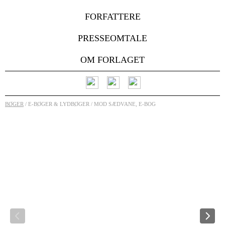
FORFATTERE
PRESSEOMTALE
OM FORLAGET
BØGER
/ E-BØGER & LYDBØGER / MOD SÆDVANE, E-BOG