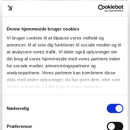
Denne hjemmeside bruger cookies
Vi bruger cookies til at tilpasse vores indhold og
annoncer, til at vise dig funktioner til sociale medier og til
at analysere vores trafik. Vi deler også oplysninger om
din brug af vores hjemmeside med vores partnere inden
for sociale medier, annonceringspartnere og
METTE WINCKELMANN
analysepartnere. Vores partnere kan kombinere disse
data med andre oplysninger, du har givet dem, eller som
– FLAGS OF FREEDOM
de har indsamlet fra din brug af deres tjenester.
‘Flags of Freedom’
er på én gang et katalog og et bogværk. Det er
Samtykkevalg
vokset ud af Mette Winckelmanns (f. 1971) soloprojekt med samme
Nødvendig
navn, der blev vist på Le Bicolore og derefter på Munkeruphus.
Udstillingerne og Winckelmanns kunstneriske praksis belyses
Præferencer
gennem en samtale mellem kunstneren og kurator Jérôme Sans og