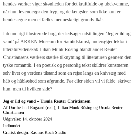
hendes værker viger skønheden for det kraftfulde og ubekvemme,
når hun levendegør den frygt og de længsler, som ikke kun er
hendes egne men et fælles menneskeligt grundvilkår.
I denne rigt illustrerede bog, der ledsager udstillingen
‘Jeg er ild og
vand’
på ARKEN Museum for Samtidskunst, undersøger lektor i
litteraturvidenskab Lilian Munk Rösing blandt andet Reuter
Christiansens værkers stærke tilknytning til litteraturen gennem den
tyske romantik. I en poetisk og personlig tekst skildrer kunstneren
selv livet og verdens tilstand som en rejse langs en knivsæg med
håb og håbløshed som afgrunde. Før eller siden vil vi falde, skriver
hun, men til hvilken side?
Jeg er ild og vand – Ursula Reuter Christiansen
Af Dorthe Juul Rugaard (red.), Lilian Munk Rösing og Ursula Reuter
Christiansen
Udgivelse: 14. oktober 2024
Indbundet
Grafisk design: Rasmus Koch Studio