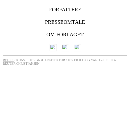
FORFATTERE
PRESSEOMTALE
OM FORLAGET
BØGER
/ KUNST, DESIGN & ARKITEKTUR / JEG ER ILD OG VAND – URSULA
REUTER CHRISTIANSEN