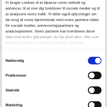
Indbundet
Vi bruger cookies til at tilpasse vores indhold og
Grafisk design: Studio Atlant
annoncer, til at vise dig funktioner til sociale medier og til
Sidetal: 296
at analysere vores trafik. Vi deler også oplysninger om
ISBN: 978-87-94102-58-2
din brug af vores hjemmeside med vores partnere inden
Udgave/oplag: 1/2
for sociale medier, annonceringspartnere og
analysepartnere. Vores partnere kan kombinere disse
Udsolgt
data med andre oplysninger, du har givet dem, eller som
de har indsamlet fra din brug af deres tjenester.
★ ★ ★ ★ ★
Samtykkevalg
Nødvendig
Kristeligt Dagblad, Lisbeth Bonde
Præferencer
Politiken, Trine Ross
Statistik
"Biografien kan anbefales på det varmeste. Den hidtil
bedste og mest omfattende kilde til informationer om
Marketing