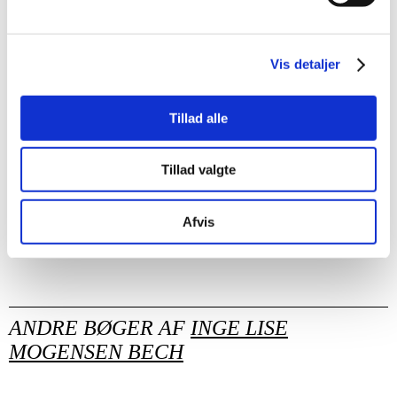
Francisca Clausen. De mange illustrationer i stort format
kaster flot lys over hendes alsidige oeuvre. Denne bog
bliver svær at overgå!"
Vis detaljer
Kunstnyt, Niels Lyksted
Tillad alle
"Alle aspekter af denne avantgardistiske kunstners
vidtspændende værk bliver foldet ud, og hun har nu fået
Tillad valgte
den plads i dansk og international modernisme, som hun
fortjener."
Afvis
Kristeligt Dagblad, Lisbeth Bonde
ANDRE BØGER AF
INGE LISE
MOGENSEN BECH