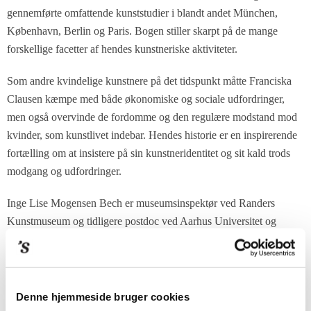
gennemførte omfattende kunststudier i blandt andet München,
København, Berlin og Paris. Bogen stiller skarpt på de mange
forskellige facetter af hendes kunstneriske aktiviteter.
Som andre kvindelige kunstnere på det tidspunkt måtte Franciska
Clausen kæmpe med både økonomiske og sociale udfordringer,
men også overvinde de fordomme og den regulære modstand mod
kvinder, som kunstlivet indebar. Hendes historie er en inspirerende
fortælling om at insistere på sin kunstneridentitet og sit kald trods
modgang og udfordringer.
Inge Lise Mogensen Bech er museumsinspektør ved Randers
Kunstmuseum og tidligere postdoc ved Aarhus Universitet og
Kunstmuseet Brundlund Slot i Aabenraa.
Franciska Clausen
Af Inge Lise Mogensen Bech
Denne hjemmeside bruger cookies
Udgivelse: 7. oktober 2022