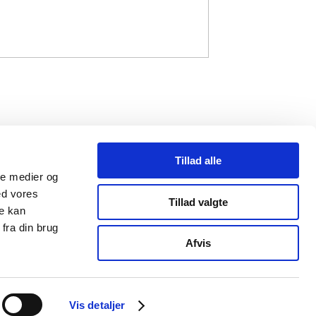
Tillad alle
ale medier og
ed vores
Tillad valgte
re kan
fra din brug
mail@strandbergpublishing.dk
Afvis
Vis detaljer