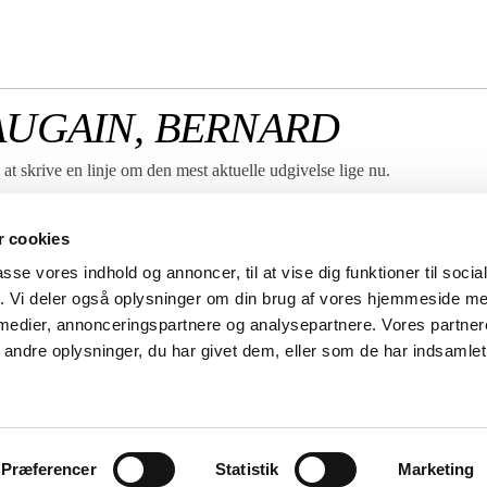
AUGAIN, BERNARD
at skrive en linje om den mest aktuelle udgivelse lige nu.
Vi er vores kunders forlag –
 cookies
derfor apostroffen i vores
logo.
passe vores indhold og annoncer, til at vise dig funktioner til soci
Her fortæller vi hvordan vi
fik. Vi deler også oplysninger om din brug af vores hjemmeside m
hjælper dig med din udgivelse.
 medier, annonceringspartnere og analysepartnere. Vores partne
ndre oplysninger, du har givet dem, eller som de har indsamlet 
derne 3
DK-1115 København K
CVR nr. 58200115
tel: +45 8882 6610
Privatlivspolitik
Præferencer
Statistik
Marketing