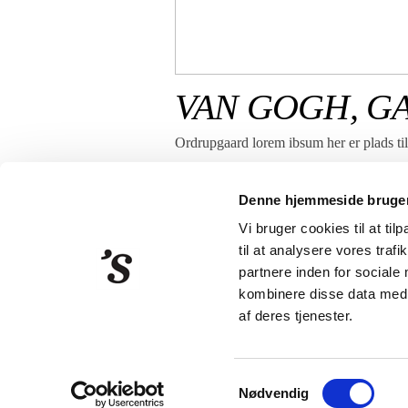
VAN GOGH, G
Ordrupgaard lorem ibsum her er plads til 
Denne hjemmeside bruger
Vi bruger cookies til at til
til at analysere vores tra
partnere inden for sociale
kombinere disse data med a
Strandberg Publishing
Klarebo
af deres tjenester.
Samtykkevalg
Nødvendig