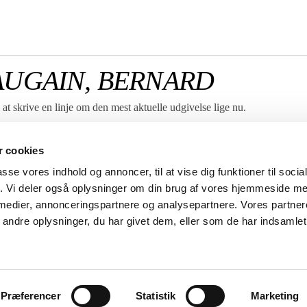
AUGAIN, BERNARD
at skrive en linje om den mest aktuelle udgivelse lige nu.
Vi er vores kunders forlag –
 cookies
derfor apostroffen i vores
logo.
passe vores indhold og annoncer, til at vise dig funktioner til soci
Her fortæller vi hvordan vi
fik. Vi deler også oplysninger om din brug af vores hjemmeside m
hjælper dig med din udgivelse.
 medier, annonceringspartnere og analysepartnere. Vores partne
ndre oplysninger, du har givet dem, eller som de har indsamlet 
derne 3
DK-1115 København K
CVR nr. 58200115
tel: +45 8882 6610
Privatlivspolitik
Præferencer
Statistik
Marketing