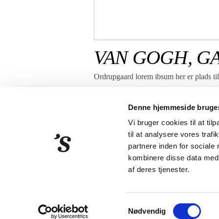
VAN GOGH, G
Ordrupgaard lorem ibsum her er plads til 
Denne hjemmeside bruger
Vi bruger cookies til at til
til at analysere vores tra
partnere inden for sociale
kombinere disse data med a
Strandberg Publishing
Klarebo
af deres tjenester.
Samtykkevalg
Nødvendig