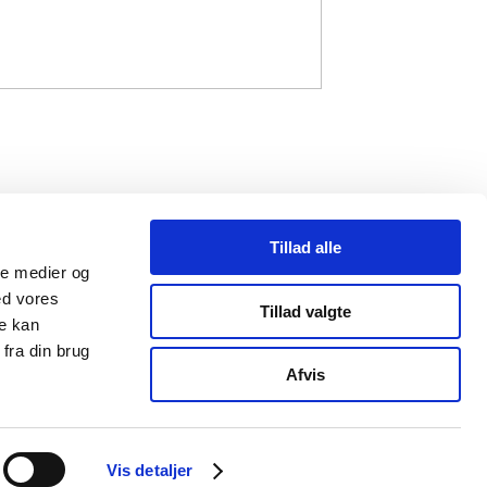
Tillad alle
ale medier og
ed vores
Tillad valgte
re kan
fra din brug
mail@strandbergpublishing.dk
Afvis
Vis detaljer